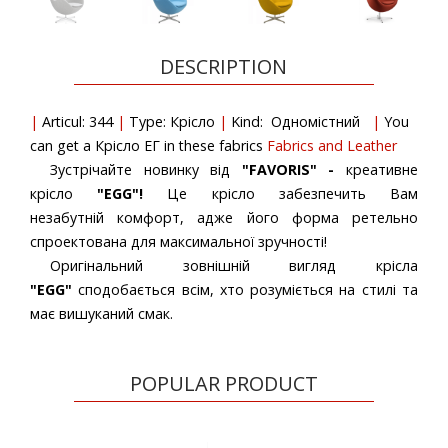
DESCRIPTION
Articul: 344
Type: Крісло
Kind: Одномістний
You
can get a Крісло ЕГ in these fabrics
Fabrics and Leather
Зустрічайте новинку від
"FAVORIS" -
креативне
крісло
"EGG"!
Це крісло забезпечить Вам
незабутній комфорт, адже його форма ретельно
спроектована для максимальної зручності!
Оригінальний зовнішній вигляд крісла
"EGG"
сподобається всім, хто розуміється на стилі та
має вишуканий смак.
POPULAR PRODUCT